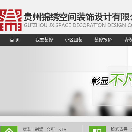
首 页
我要装修
小区团装
装修报价
装
欧式古典
家装
别墅
会所
KTV