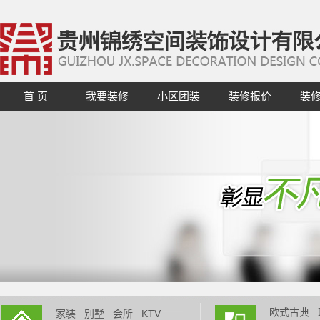
首 页
我要装修
小区团装
装修报价
装
欧式古典
家装
别墅
会所
KTV