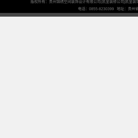
版权所有：贵州锦绣空间装饰设计有限公司(凯里装修公司|凯里装
电话：0855-8230399 地址